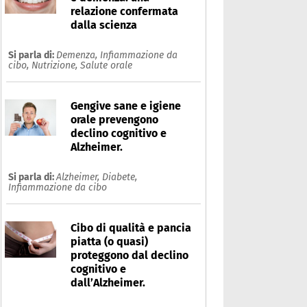
relazione confermata
dalla scienza
Si parla di:
Demenza,
Infiammazione da
cibo,
Nutrizione,
Salute orale
Gengive sane e igiene
orale prevengono
declino cognitivo e
Alzheimer.
Si parla di:
Alzheimer,
Diabete,
Infiammazione da cibo
iarrea
Cibo di qualità e pancia
piatta (o quasi)
Che cos'è
Prodotti
proteggono dal declino
Ultime notizie
Risposte dell'espert
cognitivo e
dall’Alzheimer.