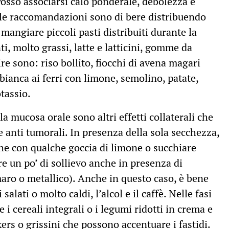
 Posso associarsi calo ponderale, debolezza e
le raccomandazioni sono di bere distribuendo
 mangiare piccoli pasti distribuiti durante la
nti, molto grassi, latte e latticini, gomme da
ire sono: riso bollito, fiocchi di avena magari
 bianca ai ferri con limone, semolino, patate,
tassio.
la mucosa orale sono altri effetti collaterali che
e anti tumorali. In presenza della sola secchezza,
nche con qualche goccia di limone o succhiare
e un po’ di sollievo anche in presenza di
maro o metallico). Anche in questo caso, è bene
 salati o molto caldi, l’alcol e il caffè. Nelle fasi
 i cereali integrali o i legumi ridotti in crema e
kers o grissini che possono accentuare i fastidi.