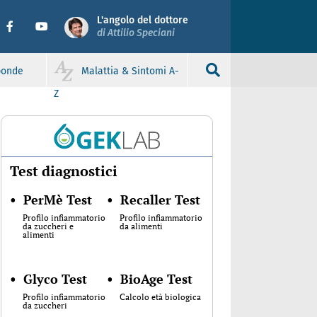
L'angolo del dottore
di Attilio Speciani
sponde
Malattia & Sintomi A-
Z
Test diagnostici
•
PerMè Test
•
Recaller Test
Profilo infiammatorio
Profilo infiammatorio
da zuccheri e
da alimenti
alimenti
•
Glyco Test
•
BioAge Test
Profilo infiammatorio
Calcolo età biologica
da zuccheri