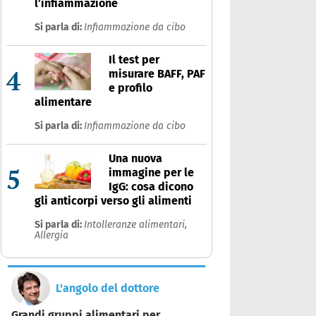
l’infiammazione
Si parla di:
Infiammazione da cibo
Il test per
4
misurare BAFF, PAF
e profilo
alimentare
Si parla di:
Infiammazione da cibo
Una nuova
5
immagine per le
IgG: cosa dicono
gli anticorpi verso gli alimenti
Si parla di:
Intolleranze alimentari,
Allergia
L'angolo del dottore
Grandi gruppi alimentari per