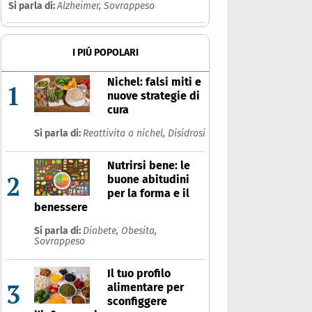
Si parla di:
Alzheimer,
Sovrappeso
I PIÚ POPOLARI
Nichel: falsi miti e
1
nuove strategie di
cura
Si parla di:
Reattivita a nichel,
Disidrosi
Nutrirsi bene: le
2
buone abitudini
per la forma e il
benessere
Si parla di:
Diabete,
Obesita,
Sovrappeso
Il tuo profilo
3
alimentare per
sconfiggere