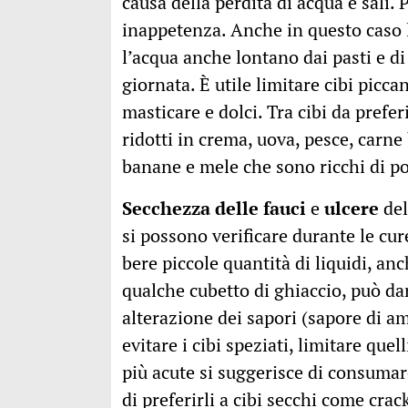
causa della perdita di acqua e sali.
inappetenza. Anche in questo caso 
l’acqua anche lontano dai pasti e di
giornata. È utile limitare cibi picca
masticare e dolci. Tra cibi da prefer
ridotti in crema, uova, pesce, carne
banane e mele che sono ricchi di po
Secchezza delle fauci
e
ulcere
del
si possono verificare durante le cur
bere piccole quantità di liquidi, a
qualche cubetto di ghiaccio, può dar
alterazione dei sapori (sapore di a
evitare i cibi speziati, limitare quelli
più acute si suggerisce di consumare
di preferirli a cibi secchi come crac