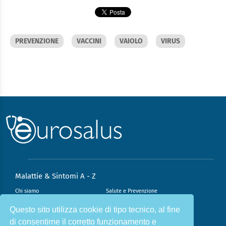
PREVENZIONE
VACCINI
VAIOLO
VIRUS
Malattie & Sintomi A - Z
Chi siamo
Salute e Prevenzione
Infiammazione e Allergia
Direzione scientifica
Questo sito utilizza cookie di tipo tecnico, al fine
di consentirne il corretto funzionamento e
Nutrizione e Stili di vita
Sport e Benessere