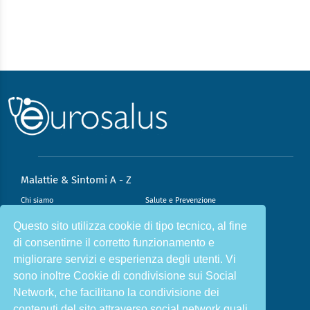
Malattie & Sintomi A - Z
Chi siamo
Salute e Prevenzione
Infiammazione e Allergia
Direzione scientifica
Questo sito utilizza cookie di tipo tecnico, al fine
di consentirne il corretto funzionamento e
Nutrizione e Stili di vita
Sport e Benessere
migliorare servizi e esperienza degli utenti. Vi
Cookie Policy
L’angolo del dottore
sono inoltre Cookie di condivisione sui Social
L’esperto risponde
Privacy Policy
Network, che facilitano la condivisione dei
contenuti del sito attraverso social network quali