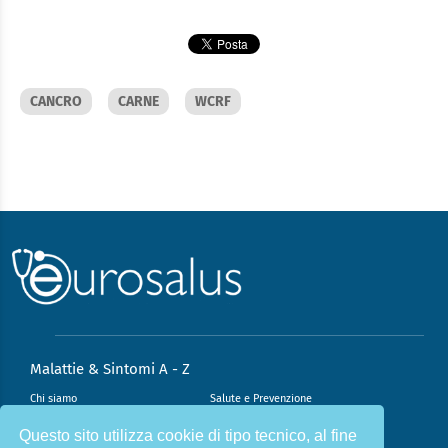
CANCRO
CARNE
WCRF
Malattie & Sintomi A - Z
Chi siamo
Salute e Prevenzione
Infiammazione e Allergia
Direzione scientifica
Questo sito utilizza cookie di tipo tecnico, al fine