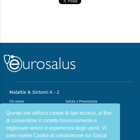
Malattie & Sintomi A - Z
Chi siamo
Salute e Prevenzione
Infiammazione e Allergia
Direzione scientifica
Questo sito utilizza cookie di tipo tecnico, al fine
di consentirne il corretto funzionamento e
Nutrizione e Stili di vita
Sport e Benessere
migliorare servizi e esperienza degli utenti. Vi
Cookie Policy
L’angolo del dottore
sono inoltre Cookie di condivisione sui Social
L’esperto risponde
Privacy Policy