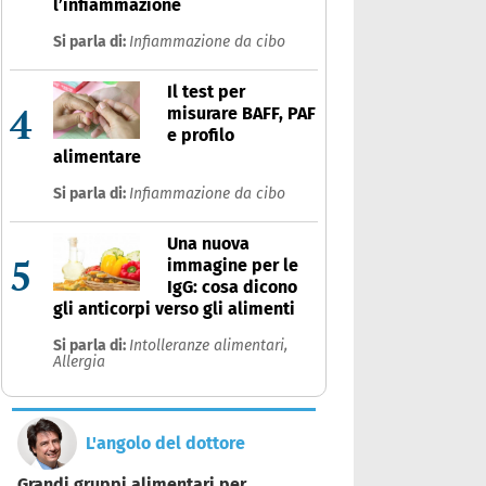
l’infiammazione
Si parla di:
Infiammazione da cibo
Il test per
4
misurare BAFF, PAF
e profilo
alimentare
Si parla di:
Infiammazione da cibo
Una nuova
5
immagine per le
IgG: cosa dicono
gli anticorpi verso gli alimenti
Si parla di:
Intolleranze alimentari,
Allergia
L'angolo del dottore
Grandi gruppi alimentari per