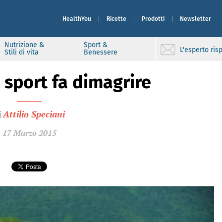
HealthYou
Ricette
Prodotti
Newsletter
Nutrizione &
Sport &
L'esperto ri
Stili di vita
Benessere
 sport fa dimagrire
i
Attilio Speciani
17 Marzo 2015