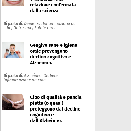
relazione confermata
dalla scienza
Si parla di:
Demenza,
Infiammazione da
cibo,
Nutrizione,
Salute orale
Gengive sane e igiene
orale prevengono
declino cognitivo e
Alzheimer.
Si parla di:
Alzheimer,
Diabete,
Infiammazione da cibo
Cibo di qualità e pancia
piatta (o quasi)
proteggono dal declino
cognitivo e
dall’Alzheimer.