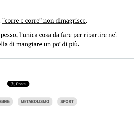
i
“corre e corre” non dimagrisce
.
esso, l’unica cosa da fare per ripartire nel
a di mangiare un po’ di più.
GGING
METABOLISMO
SPORT