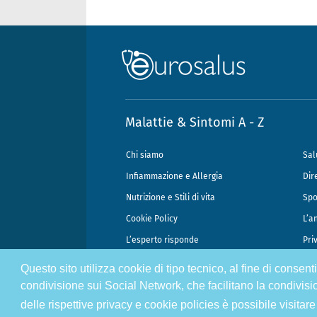
Malattie & Sintomi A - Z
Chi siamo
Sal
Infiammazione e Allergia
Dir
Nutrizione e Stili di vita
Spo
Cookie Policy
L’a
L’esperto risponde
Pri
Questo sito utilizza cookie di tipo tecnico, al fine di consen
@2026 - Gek Srl, P.IVA 07333890965 - Direzione Scientifica Dottor Attili
condivisione sui Social Network, che facilitano la condivisi
delle rispettive privacy e cookie policies è possibile visitare