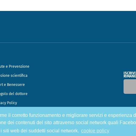
ute e Prevenzione
ISCRIV
ezione scientifica
RIMANE
rt e Benessere
ngolo del dottore
vacy Policy
tirne il corretto funzionamento e migliorare servizi e esperienza d
o Francesco Speciani
one dei contenuti del sito attraverso social network quali Facebo
 i siti web dei suddetti social network.
cookie policy