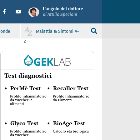
L'angolo del dottore
di Attilio Speciani
sponde
Malattia & Sintomi A-
Z
Test diagnostici
•
PerMè Test
•
Recaller Test
Profilo infiammatorio
Profilo infiammatorio
da zuccheri e
da alimenti
alimenti
•
Glyco Test
•
BioAge Test
Profilo infiammatorio
Calcolo età biologica
da zuccheri