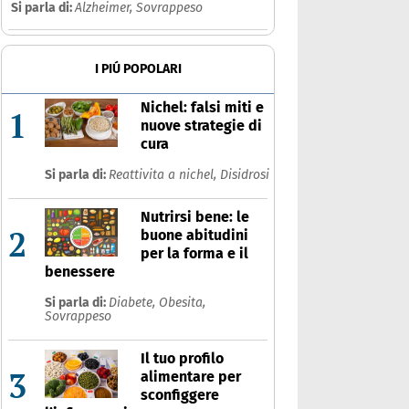
Si parla di:
Alzheimer,
Sovrappeso
I PIÚ POPOLARI
Nichel: falsi miti e
1
nuove strategie di
cura
Si parla di:
Reattivita a nichel,
Disidrosi
Nutrirsi bene: le
2
buone abitudini
per la forma e il
benessere
Si parla di:
Diabete,
Obesita,
Sovrappeso
Il tuo profilo
3
alimentare per
sconfiggere