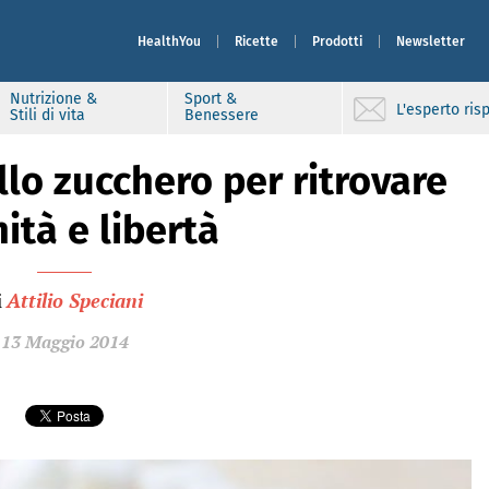
HealthYou
Ricette
Prodotti
Newsletter
Nutrizione &
Sport &
L'esperto ri
Stili di vita
Benessere
llo zucchero per ritrovare
ità e libertà
i
Attilio Speciani
13 Maggio 2014