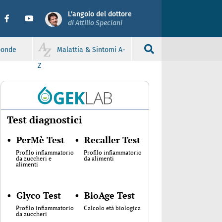
L'angolo del dottore
di Attilio Speciani
sponde
Malattia & Sintomi A-
Z
Test diagnostici
•
PerMè Test
•
Recaller Test
Profilo infiammatorio
Profilo infiammatorio
da zuccheri e
da alimenti
alimenti
•
Glyco Test
•
BioAge Test
Profilo infiammatorio
Calcolo età biologica
da zuccheri