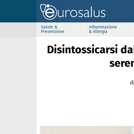
Salute &
Infiammazione
Prevenzione
& Allergia
Disintossicarsi da
seren
d