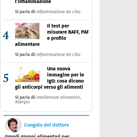
l’infiammazione
Si parla di:
Infiammazione da cibo
Il test per
4
misurare BAFF, PAF
e profilo
alimentare
Si parla di:
Infiammazione da cibo
Una nuova
5
immagine per le
IgG: cosa dicono
gli anticorpi verso gli alimenti
Si parla di:
Intolleranze alimentari,
Allergia
L'angolo del dottore
Grandi gruppi alimentari per