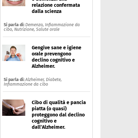
relazione confermata
dalla scienza
Si parla di:
Demenza,
Infiammazione da
cibo,
Nutrizione,
Salute orale
Gengive sane e igiene
orale prevengono
declino cognitivo e
Alzheimer.
Si parla di:
Alzheimer,
Diabete,
Infiammazione da cibo
Cibo di qualità e pancia
piatta (o quasi)
proteggono dal declino
cognitivo e
dall’Alzheimer.