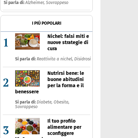
Si parla di:
Alzheimer,
Sovrappeso
I PIÚ POPOLARI
Nichel: falsi miti e
1
nuove strategie di
cura
Si parla di:
Reattivita a nichel,
Disidrosi
Nutrirsi bene: le
2
buone abitudini
per la forma e il
benessere
Si parla di:
Diabete,
Obesita,
Sovrappeso
Il tuo profilo
3
alimentare per
sconfiggere