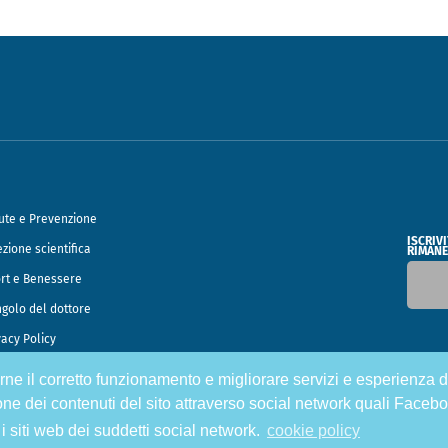
ute e Prevenzione
ISCRIV
ezione scientifica
RIMANE
rt e Benessere
ngolo del dottore
vacy Policy
tirne il corretto funzionamento e migliorare servizi e esperienza d
o Francesco Speciani
one dei contenuti del sito attraverso social network quali Facebo
 i siti web dei suddetti social network.
cookie policy