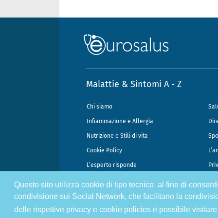
Malattie & Sintomi A - Z
Chi siamo
Sal
Infiammazione e Allergia
Dir
Nutrizione e Stili di vita
Spo
Cookie Policy
L’a
L’esperto risponde
Pri
Questo sito utilizza cookie di tipo tecnico, al fine di consen
@2026 - Gek Srl, P.IVA 07333890965 - Direzione Scientifica Dottor Attili
condivisione sui Social Network, che facilitano la condivisi
delle rispettive privacy e cookie policies è possibile visitare