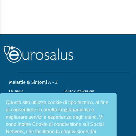
Malattie & Sintomi A - Z
Chi siamo
Salute e Prevenzione
Infiammazione e Allergia
Direzione scientifica
Questo sito utilizza cookie di tipo tecnico, al fine
di consentirne il corretto funzionamento e
Nutrizione e Stili di vita
Sport e Benessere
migliorare servizi e esperienza degli utenti. Vi
Cookie Policy
L’angolo del dottore
sono inoltre Cookie di condivisione sui Social
L’esperto risponde
Privacy Policy
Network, che facilitano la condivisione dei