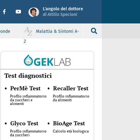
L'angolo del dottore
di Attilio Speciani
sponde
Malattia & Sintomi A-
Z
Test diagnostici
•
PerMè Test
•
Recaller Test
Profilo infiammatorio
Profilo infiammatorio
da zuccheri e
da alimenti
alimenti
•
Glyco Test
•
BioAge Test
Profilo infiammatorio
Calcolo età biologica
da zuccheri