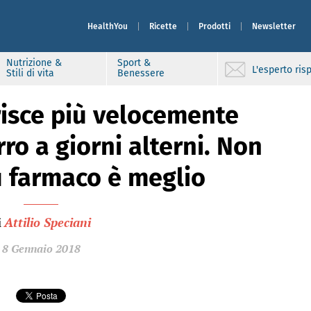
HealthYou
Ricette
Prodotti
Newsletter
Nutrizione &
Sport &
L'esperto ri
Stili di vita
Benessere
isce più velocemente
ro a giorni alterni. Non
 farmaco è meglio
i
Attilio Speciani
8 Gennaio 2018