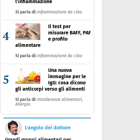
l’infiammazione
Si parla di:
Infiammazione da cibo
Il test per
4
misurare BAFF, PAF
e profilo
alimentare
Si parla di:
Infiammazione da cibo
Una nuova
5
immagine per le
IgG: cosa dicono
gli anticorpi verso gli alimenti
Si parla di:
Intolleranze alimentari,
Allergia
L'angolo del dottore
Grandi gruppi alimentari per