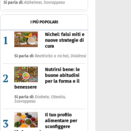
Si parla di:
Alzheimer,
Sovrappeso
Che cos'è
Prodotti
I PIÚ POPOLARI
Ultime notizie
Risposte dell'espert
Nichel: falsi miti e
1
nuove strategie di
cura
Si parla di:
Reattivita a nichel,
Disidrosi
Nutrirsi bene: le
2
buone abitudini
per la forma e il
benessere
Si parla di:
Diabete,
Obesita,
Sovrappeso
Il tuo profilo
3
alimentare per
sconfiggere