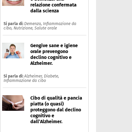
relazione confermata
dalla scienza
Si parla di:
Demenza,
Infiammazione da
cibo,
Nutrizione,
Salute orale
Gengive sane e igiene
orale prevengono
declino cognitivo e
Alzheimer.
Si parla di:
Alzheimer,
Diabete,
Infiammazione da cibo
Cibo di qualità e pancia
piatta (o quasi)
proteggono dal declino
cognitivo e
dall’Alzheimer.
iarrea