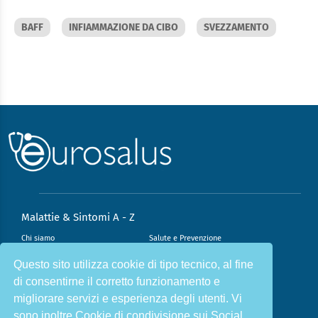
BAFF
INFIAMMAZIONE DA CIBO
SVEZZAMENTO
Malattie & Sintomi A - Z
Chi siamo
Salute e Prevenzione
Infiammazione e Allergia
Direzione scientifica
Questo sito utilizza cookie di tipo tecnico, al fine
di consentirne il corretto funzionamento e
Nutrizione e Stili di vita
Sport e Benessere
migliorare servizi e esperienza degli utenti. Vi
Cookie Policy
L’angolo del dottore
sono inoltre Cookie di condivisione sui Social