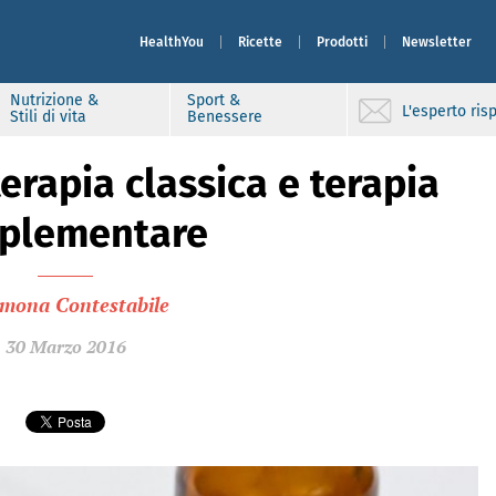
HealthYou
Ricette
Prodotti
Newsletter
Nutrizione &
Sport &
L'esperto ri
Stili di vita
Benessere
terapia classica e terapia
plementare
imona Contestabile
30 Marzo 2016