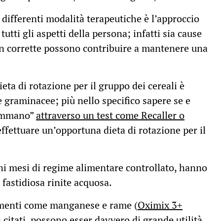
e differenti modalità terapeutiche è l’approccio
utti gli aspetti della persona; infatti sia cause
on corrette possono contribuire a mantenere una
ta di rotazione per il gruppo dei cereali è
le graminacee; più nello specifico sapere se e
fiammano”
attraverso un test come Recaller o
effettuare un’opportuna dieta di rotazione per il
uni mesi di regime alimentare controllato, hanno
 fastidiosa rinite acquosa.
ementi come manganese e rame (
Oximix 3+
a citati, possono esser davvero di grande utilità