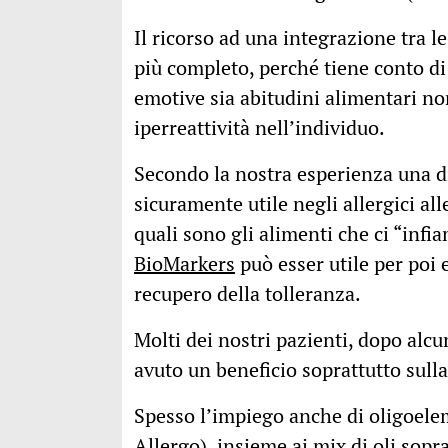
Il ricorso ad una integrazione tra l
più completo, perché tiene conto di t
emotive sia abitudini alimentari n
iperreattività nell’individuo.
Secondo la nostra esperienza una die
sicuramente utile negli allergici al
quali sono gli alimenti che ci “in
BioMarkers
può esser utile per poi 
recupero della tolleranza.
Molti dei nostri pazienti, dopo alc
avuto un beneficio soprattutto sulla
Spesso l’impiego anche di oligoel
Allergo
), insieme ai mix di oli sopr