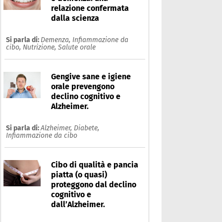
relazione confermata
dalla scienza
Si parla di:
Demenza,
Infiammazione da
cibo,
Nutrizione,
Salute orale
Gengive sane e igiene
orale prevengono
declino cognitivo e
Alzheimer.
Si parla di:
Alzheimer,
Diabete,
Infiammazione da cibo
Cibo di qualità e pancia
piatta (o quasi)
proteggono dal declino
cognitivo e
dall’Alzheimer.