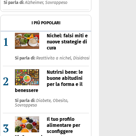
Si parla di:
Alzheimer,
Sovrappeso
I PIÚ POPOLARI
Nichel: falsi miti e
1
nuove strategie di
cura
Si parla di:
Reattivita a nichel,
Disidrosi
Nutrirsi bene: le
2
buone abitudini
per la forma e il
benessere
Si parla di:
Diabete,
Obesita,
Sovrappeso
Il tuo profilo
3
alimentare per
sconfiggere