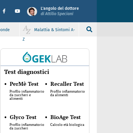
L'angolo del dottore
di Attilio Speciani
sponde
Malattia & Sintomi A-
Z
Test diagnostici
•
PerMè Test
•
Recaller Test
Profilo infiammatorio
Profilo infiammatorio
da zuccheri e
da alimenti
alimenti
•
Glyco Test
•
BioAge Test
Profilo infiammatorio
Calcolo età biologica
da zuccheri