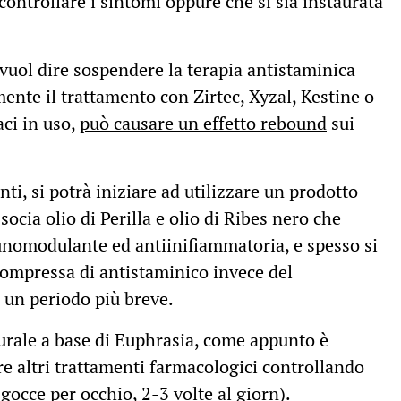
controllare i sintomi oppure che si sia instaurata
 vuol dire sospendere la terapia antistaminica
ente il trattamento con Zirtec, Xyzal, Kestine o
aci in uso,
può causare un effetto rebound
sui
anti, si potrà iniziare ad utilizzare un prodotto
socia olio di Perilla e olio di Ribes nero che
omodulante ed antiinifiammatoria, e spesso si
ompressa di antistaminico invece del
 un periodo più breve.
turale a base di Euphrasia, come appunto è
re altri trattamenti farmacologici controllando
gocce per occhio, 2-3 volte al giorn).