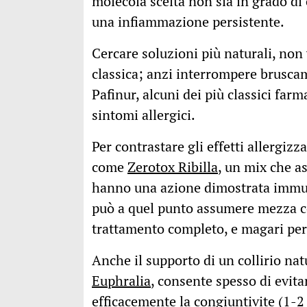
molecola scelta non sia in grado di 
una infiammazione persistente.
Cercare soluzioni più naturali, non
classica; anzi interrompere bruscam
Pafinur, alcuni dei più classici farm
sintomi allergici.
Per contrastare gli effetti allergizz
come
Zerotox Ribilla
, un mix che as
hanno una azione dimostrata immun
può a quel punto assumere mezza c
trattamento completo, e magari per
Anche il supporto di un collirio na
Euphralia
, consente spesso di evita
efficacemente la congiuntivite (1-2 