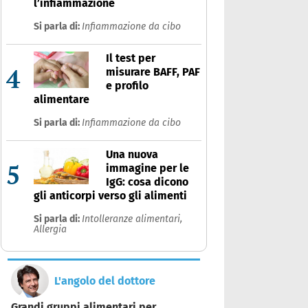
l’infiammazione
Si parla di:
Infiammazione da cibo
Il test per
4
misurare BAFF, PAF
e profilo
alimentare
Si parla di:
Infiammazione da cibo
Una nuova
5
immagine per le
IgG: cosa dicono
gli anticorpi verso gli alimenti
Si parla di:
Intolleranze alimentari,
Allergia
L'angolo del dottore
Grandi gruppi alimentari per