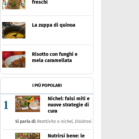
freschi
La zuppa di quinoa
Risotto con funghi e
mela caramellata
I PIÚ POPOLARI
Nichel: falsi miti e
1
nuove strategie di
cura
Si parla di:
Reattivita a nichel,
Disidrosi
Nutrirsi bene: le