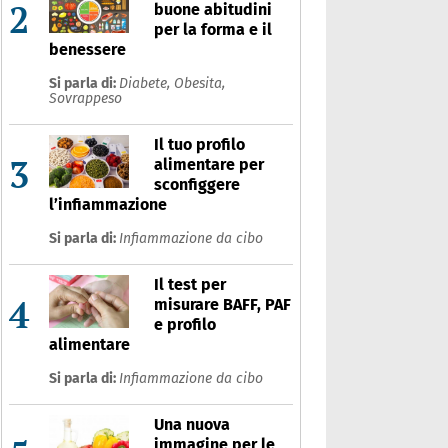
2
buone abitudini
per la forma e il
benessere
Si parla di:
Diabete,
Obesita,
Sovrappeso
Il tuo profilo
3
alimentare per
sconfiggere
l’infiammazione
Si parla di:
Infiammazione da cibo
Il test per
4
misurare BAFF, PAF
e profilo
alimentare
Si parla di:
Infiammazione da cibo
Una nuova
immagine per le