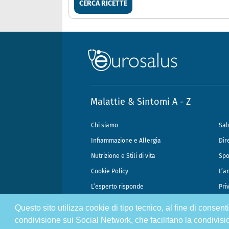
CERCA RICETTE
Malattie & Sintomi A - Z
Chi siamo
Sal
Infiammazione e Allergia
Dir
Nutrizione e Stili di vita
Spo
Cookie Policy
L’a
L’esperto risponde
Pri
Questo sito utilizza cookie di tipo tecnico, al fine di consen
@2026 - Gek Srl, P.IVA 07333890965 - Direzione Scientifica Dottor Attili
condivisione sui Social Network, che facilitano la condivisi