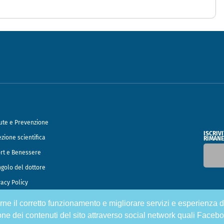
ute e Prevenzione
ISCRIV
ezione scientifica
RIMANE
rt e Benessere
ngolo del dottore
vacy Policy
tirne il corretto funzionamento e migliorare servizi e esperienza d
o Francesco Speciani
one dei contenuti del sito attraverso social network quali Facebo