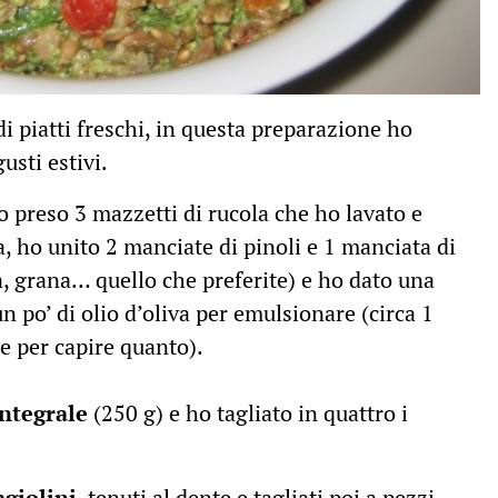
 di piatti freschi, in questa preparazione ho
usti estivi.
 preso 3 mazzetti di rucola che ho lavato e
 ho unito 2 manciate di pinoli e 1 manciata di
a, grana… quello che preferite) e ho dato una
un po’ di olio d’oliva per emulsionare (circa 1
te per capire quanto).
integrale
(250 g) e ho tagliato in quattro i
agiolini
, tenuti al dente e tagliati poi a pezzi.