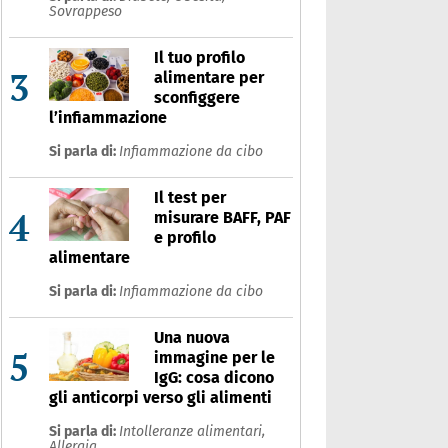
Sovrappeso
Il tuo profilo
3
alimentare per
sconfiggere
l’infiammazione
Si parla di:
Infiammazione da cibo
Il test per
4
misurare BAFF, PAF
e profilo
alimentare
Si parla di:
Infiammazione da cibo
Una nuova
5
immagine per le
IgG: cosa dicono
gli anticorpi verso gli alimenti
Si parla di:
Intolleranze alimentari,
Allergia