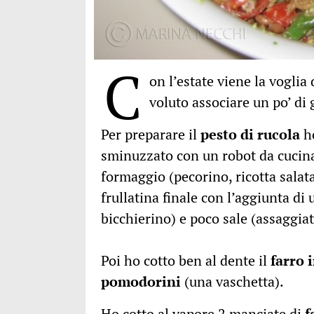
C
on l’estate viene la voglia
voluto associare un po’ di g
Per preparare il
pesto di rucola
ho
sminuzzato con un robot da cucina,
formaggio (pecorino, ricotta salat
frullatina finale con l’aggiunta di 
bicchierino) e poco sale (assaggia
Poi ho cotto ben al dente il
farro 
pomodorini
(una vaschetta).
Ho cotto al vapore 2 manciate di
f