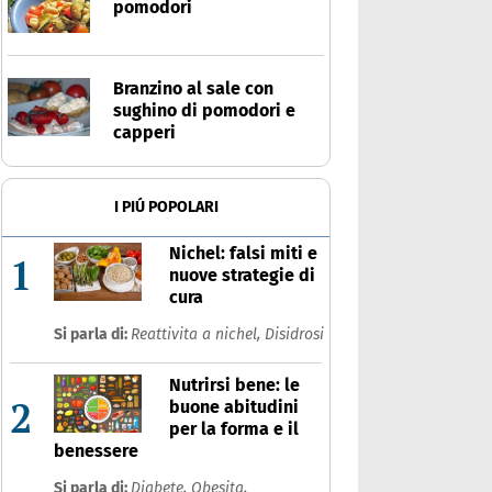
pomodori
Branzino al sale con
sughino di pomodori e
capperi
I PIÚ POPOLARI
Nichel: falsi miti e
1
nuove strategie di
cura
Si parla di:
Reattivita a nichel,
Disidrosi
Nutrirsi bene: le
2
buone abitudini
per la forma e il
benessere
Si parla di:
Diabete,
Obesita,