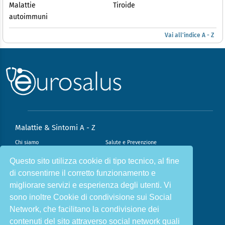
Malattie
Tiroide
autoimmuni
Vai all'indice A - Z
Malattie & Sintomi A - Z
Chi siamo
Salute e Prevenzione
Infiammazione e Allergia
Direzione scientifica
Questo sito utilizza cookie di tipo tecnico, al fine
di consentirne il corretto funzionamento e
Nutrizione e Stili di vita
Sport e Benessere
migliorare servizi e esperienza degli utenti. Vi
Cookie Policy
L’angolo del dottore
sono inoltre Cookie di condivisione sui Social
L’esperto risponde
Privacy Policy
Network, che facilitano la condivisione dei
contenuti del sito attraverso social network quali