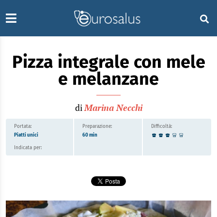
Pizza integrale con mele
e melanzane
di
Marina Necchi
Portata:
Preparazione:
Difficoltà:
Piatti unici
60 min
Indicata per: