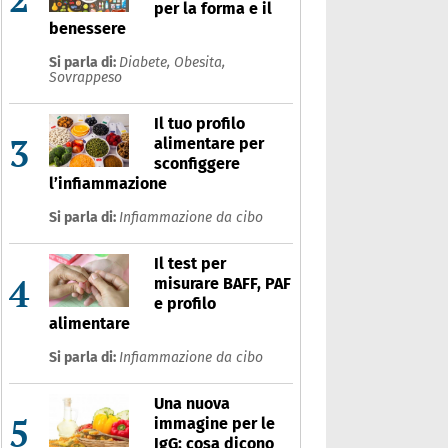
per la forma e il
benessere
Si parla di:
Diabete,
Obesita,
Sovrappeso
Il tuo profilo
3
alimentare per
sconfiggere
l’infiammazione
Si parla di:
Infiammazione da cibo
Il test per
4
misurare BAFF, PAF
e profilo
alimentare
Si parla di:
Infiammazione da cibo
Una nuova
5
immagine per le
IgG: cosa dicono