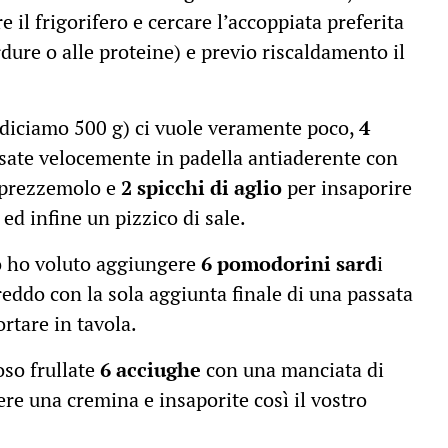
 il frigorifero e cercare l’accoppiata preferita
dure o alle proteine) e previo riscaldamento il
(diciamo 500 g) ci vuole veramente poco,
4
ssate velocemente in padella antiaderente con
 prezzemolo e
2 spicchi di aglio
per insaporire
ed infine un pizzico di sale.
o ho voluto aggiungere
6 pomodorini sard
i
freddo con la sola aggiunta finale di una passata
ortare in tavola.
oso frullate
6 acciughe
con una manciata di
ere una cremina e insaporite così il vostro