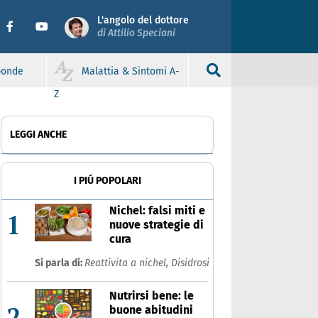
L'angolo del dottore
di Attilio Speciani
sponde
Malattia & Sintomi A-
Z
LEGGI ANCHE
I PIÚ POPOLARI
Nichel: falsi miti e
1
nuove strategie di
cura
Si parla di:
Reattivita a nichel,
Disidrosi
Nutrirsi bene: le
2
buone abitudini