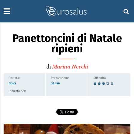
Panettoncini di Natale
ripieni
di
Marina Necchi
Portata:
Preparazione:
Difficoltà:
Dolci
30 min
Indicata per: