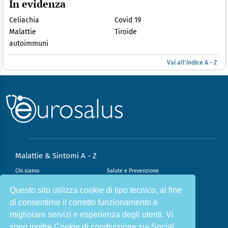
In evidenza
Celiachia
Covid 19
Malattie
Tiroide
autoimmuni
Vai all'indice A - Z
Malattie & Sintomi A - Z
Chi siamo
Salute e Prevenzione
Infiammazione e Allergia
Direzione scientifica
Questo sito utilizza cookie di tipo tecnico, al fine
di consentirne il corretto funzionamento e
Nutrizione e Stili di vita
Sport e Benessere
migliorare servizi e esperienza degli utenti. Vi
Cookie Policy
L’angolo del dottore
sono inoltre Cookie di condivisione sui Social