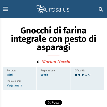
Gnocchi di farina
integrale con pesto di
asparagi
di
Marina Necchi
Portata:
Preparazione:
Difficoltà:
Primi
60 min
Indicata per:
Vegetariani