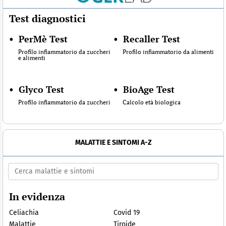
Test diagnostici
•
PerMè Test
•
Recaller Test
Profilo infiammatorio da zuccheri
Profilo infiammatorio da alimenti
e alimenti
•
Glyco Test
•
BioAge Test
Profilo infiammatorio da zuccheri
Calcolo età biologica
MALATTIE E SINTOMI A-Z
In evidenza
Celiachia
Covid 19
Malattie
Tiroide