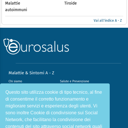
Malattie
Tiroide
autoimmuni
Vai all'indice A - Z
Malattie & Sintomi A - Z
Chi siamo
Salute e Prevenzione
Infiammazione e Allergia
Direzione scientifica
Questo sito utilizza cookie di tipo tecnico, al fine
di consentirne il corretto funzionamento e
Nutrizione e Stili di vita
Sport e Benessere
migliorare servizi e esperienza degli utenti. Vi
Cookie Policy
L’angolo del dottore
sono inoltre Cookie di condivisione sui Social
L’esperto risponde
Privacy Policy
Network, che facilitano la condivisione dei
contenuti del sito attraverso social network quali