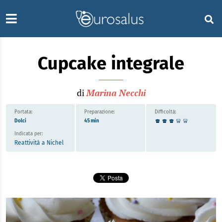
Cupcake integrale
di
Marina Necchi
Portata:
Preparazione:
Difficoltà:
Dolci
45 min
Indicata per:
Reattività a Nichel