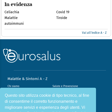
In evidenza
Celiachia
Covid 19
Malattie
Tiroide
autoimmuni
Vai all'indice A - Z
Malattie & Sintomi A - Z
Chi siamo
Salute e Prevenzione
Infiammazione e Allergia
Direzione scientifica
Questo sito utilizza cookie di tipo tecnico, al fine
di consentirne il corretto funzionamento e
Nutrizione e Stili di vita
Sport e Benessere
migliorare servizi e esperienza degli utenti. Vi
Cookie Policy
L’angolo del dottore