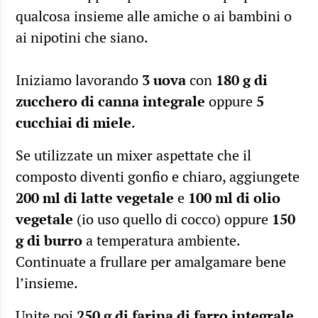
qualcosa insieme alle amiche o ai bambini o
ai nipotini che siano.
Iniziamo lavorando
3 uova
con
180 g di
zucchero di canna integrale
oppure
5
cucchiai di miele
.
Se utilizzate un mixer aspettate che il
composto diventi gonfio e chiaro, aggiungete
200 ml di latte vegetale
e
100 ml di olio
vegetale
(io uso quello di cocco) oppure
150
g di burro
a temperatura ambiente.
Continuate a frullare per amalgamare bene
l’insieme.
Unite poi
250 g di farina di farro integrale
,