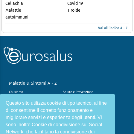
Celiachia
Covid 19
Malattie
Tiroide
autoimmuni
Vai all'indice A - Z
Malattie & Sintomi A - Z
Chi siamo
Salute e Prevenzione
Infiammazione e Allergia
Direzione scientifica
Questo sito utilizza cookie di tipo tecnico, al fine
di consentirne il corretto funzionamento e
Nutrizione e Stili di vita
Sport e Benessere
migliorare servizi e esperienza degli utenti. Vi
Cookie Policy
L’angolo del dottore
sono inoltre Cookie di condivisione sui Social
L’esperto risponde
Privacy Policy
Network, che facilitano la condivisione dei