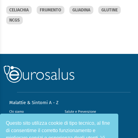
CELIACHIA
FRUMENTO
GLIADINA
GLUTINE
NCGS
Malattie & Sintomi A - Z
Chi siamo
Salute e Prevenzione
Infiammazione e Allergia
Direzione scientifica
Questo sito utilizza cookie di tipo tecnico, al fine
di consentirne il corretto funzionamento e
Nutrizione e Stili di vita
Sport e Benessere
migliorare servizi e esperienza degli utenti. Vi