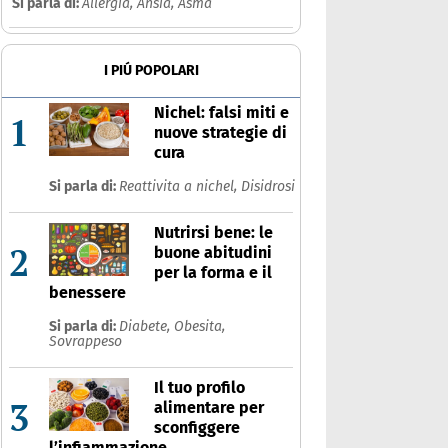
Si parla di:
Allergia,
Ansia,
Asma
I PIÚ POPOLARI
Nichel: falsi miti e
1
nuove strategie di
cura
Si parla di:
Reattivita a nichel,
Disidrosi
Nutrirsi bene: le
2
buone abitudini
per la forma e il
benessere
Si parla di:
Diabete,
Obesita,
Sovrappeso
Il tuo profilo
3
alimentare per
sconfiggere
l’infiammazione