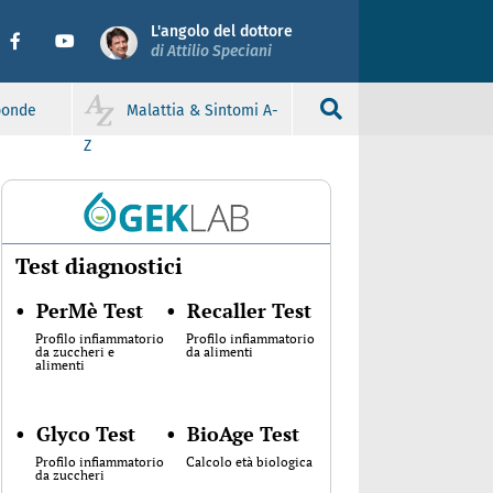
L'angolo del dottore
di Attilio Speciani
sponde
Malattia & Sintomi A-
Z
Test diagnostici
•
PerMè Test
•
Recaller Test
Profilo infiammatorio
Profilo infiammatorio
da zuccheri e
da alimenti
alimenti
•
Glyco Test
•
BioAge Test
Profilo infiammatorio
Calcolo età biologica
da zuccheri