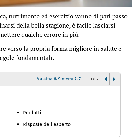
ica, nutrimento ed esercizio vanno di pari passo
narsi della bella stagione, è facile lasciarsi
ettere qualche errore in più.
re verso la propria forma migliore in salute e
 regole fondamentali.
Malattia & Sintomi A-Z
1
di
2
D
Prodotti
Risposte dell'esperto