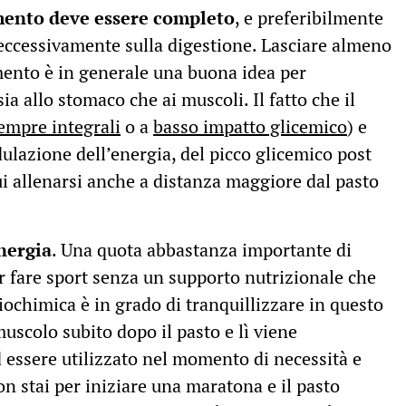
amento deve essere completo
, e preferibilmente
eccessivamente sulla digestione. Lasciare almeno
amento è in generale una buona idea per
ia allo stomaco che ai muscoli. Il fatto che il
empre integrali
o a
basso impatto glicemico
) e
ulazione dell’energia, del picco glicemico post
cui allenarsi anche a distanza maggiore dal pasto
nergia
. Una quota abbastanza importante di
r fare sport senza un supporto nutrizionale che
iochimica è in grado di tranquillizzare in questo
muscolo subito dopo il pasto e lì viene
 essere utilizzato nel momento di necessità e
non stai per iniziare una maratona e il pasto