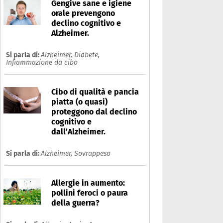
Gengive sane e igiene
orale prevengono
declino cognitivo e
Alzheimer.
Si parla di:
Alzheimer,
Diabete,
Infiammazione da cibo
Cibo di qualità e pancia
piatta (o quasi)
proteggono dal declino
cognitivo e
dall’Alzheimer.
Si parla di:
Alzheimer,
Sovrappeso
iabete
Allergie in aumento:
Che cos'è
Prodotti
pollini feroci o paura
Ultime notizie
Risposte dell'espert
della guerra?