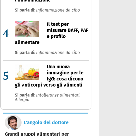
Si parla di:
Infiammazione da cibo
Il test per
4
misurare BAFF, PAF
e profilo
alimentare
Si parla di:
Infiammazione da cibo
Una nuova
5
immagine per le
IgG: cosa dicono
gli anticorpi verso gli alimenti
Si parla di:
Intolleranze alimentari,
Allergia
L'angolo del dottore
Grandi gruppi alimentari per