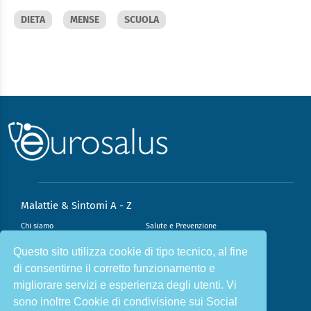
DIETA
MENSE
SCUOLA
Malattie & Sintomi A - Z
Chi siamo
Salute e Prevenzione
Infiammazione e Allergia
Direzione scientifica
Questo sito utilizza cookie di tipo tecnico, al fine
di consentirne il corretto funzionamento e
Nutrizione e Stili di vita
Sport e Benessere
migliorare servizi e esperienza degli utenti. Vi
Cookie Policy
L’angolo del dottore
sono inoltre Cookie di condivisione sui Social
L’esperto risponde
Privacy Policy