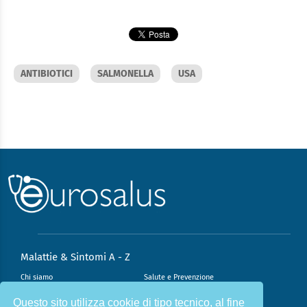
ANTIBIOTICI
SALMONELLA
USA
Malattie & Sintomi A - Z
Chi siamo
Salute e Prevenzione
Infiammazione e Allergia
Direzione scientifica
Questo sito utilizza cookie di tipo tecnico, al fine