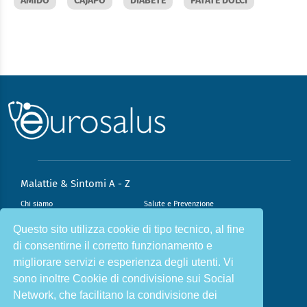
AMIDO
CAJAPO
DIABETE
PATATE DOLCI
Malattie & Sintomi A - Z
Chi siamo
Salute e Prevenzione
Infiammazione e Allergia
Direzione scientifica
Questo sito utilizza cookie di tipo tecnico, al fine
di consentirne il corretto funzionamento e
Nutrizione e Stili di vita
Sport e Benessere
migliorare servizi e esperienza degli utenti. Vi
Cookie Policy
L’angolo del dottore
sono inoltre Cookie di condivisione sui Social
L’esperto risponde
Privacy Policy
Network, che facilitano la condivisione dei