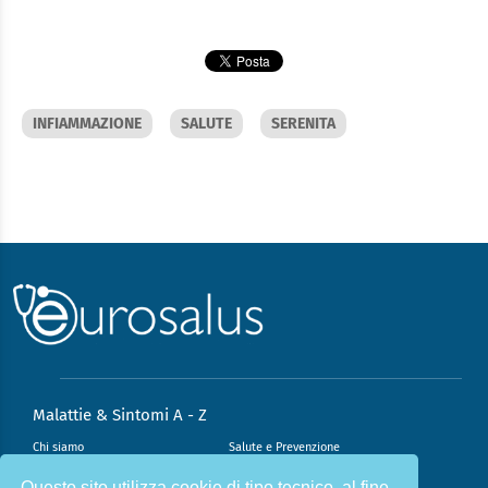
INFIAMMAZIONE
SALUTE
SERENITA
Malattie & Sintomi A - Z
Chi siamo
Salute e Prevenzione
Infiammazione e Allergia
Direzione scientifica
Questo sito utilizza cookie di tipo tecnico, al fine