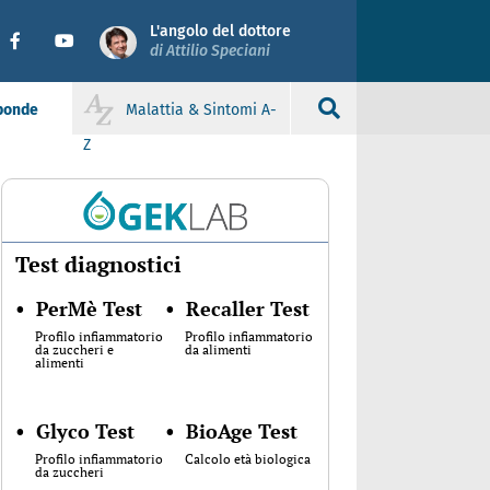
L'angolo del dottore
di Attilio Speciani
sponde
Malattia & Sintomi A-
Z
Test diagnostici
•
PerMè Test
•
Recaller Test
Profilo infiammatorio
Profilo infiammatorio
da zuccheri e
da alimenti
alimenti
•
Glyco Test
•
BioAge Test
Profilo infiammatorio
Calcolo età biologica
da zuccheri