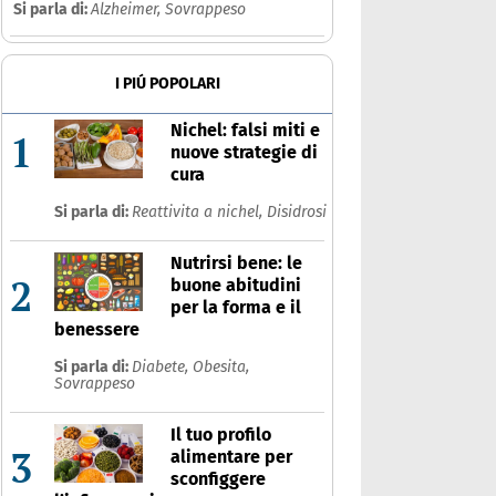
ancro
Si parla di:
Alzheimer,
Sovrappeso
Che cos'è
Prodotti
I PIÚ POPOLARI
Ultime notizie
Risposte dell'espert
Nichel: falsi miti e
1
nuove strategie di
cura
Si parla di:
Reattivita a nichel,
Disidrosi
Nutrirsi bene: le
2
buone abitudini
per la forma e il
benessere
Si parla di:
Diabete,
Obesita,
Sovrappeso
Il tuo profilo
3
alimentare per
sconfiggere