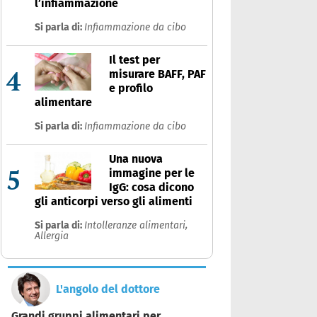
l’infiammazione
Si parla di:
Infiammazione da cibo
Il test per
4
misurare BAFF, PAF
e profilo
alimentare
Si parla di:
Infiammazione da cibo
Una nuova
5
immagine per le
IgG: cosa dicono
gli anticorpi verso gli alimenti
Si parla di:
Intolleranze alimentari,
Allergia
L'angolo del dottore
Grandi gruppi alimentari per