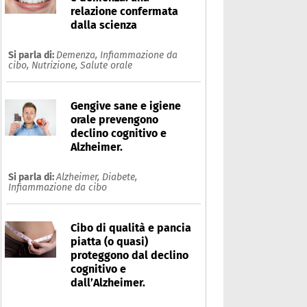
relazione confermata
dalla scienza
Si parla di:
Demenza,
Infiammazione da
cibo,
Nutrizione,
Salute orale
Gengive sane e igiene
orale prevengono
declino cognitivo e
Alzheimer.
Si parla di:
Alzheimer,
Diabete,
Infiammazione da cibo
Cibo di qualità e pancia
piatta (o quasi)
proteggono dal declino
cognitivo e
dall’Alzheimer.