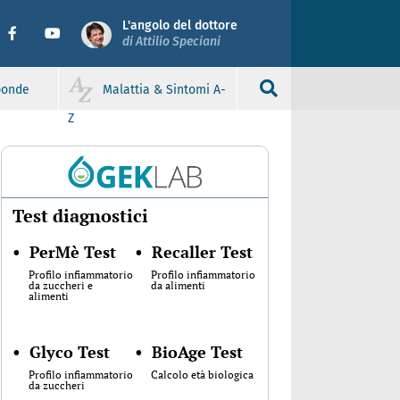
L'angolo del dottore
di Attilio Speciani
sponde
Malattia & Sintomi A-
Z
Test diagnostici
•
PerMè Test
•
Recaller Test
Profilo infiammatorio
Profilo infiammatorio
da zuccheri e
da alimenti
alimenti
•
Glyco Test
•
BioAge Test
Profilo infiammatorio
Calcolo età biologica
da zuccheri