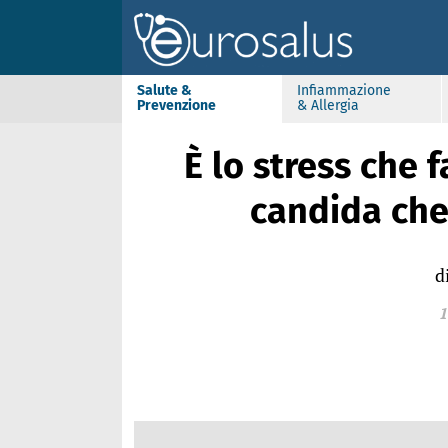
Salute &
Infiammazione
Prevenzione
& Allergia
È lo stress che f
candida che 
d
1