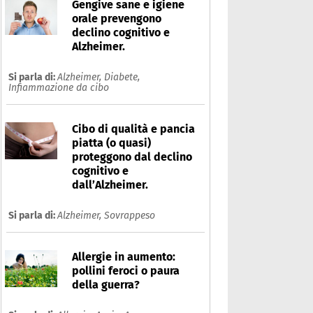
Gengive sane e igiene
orale prevengono
declino cognitivo e
Alzheimer.
Si parla di:
Alzheimer,
Diabete,
Infiammazione da cibo
Cibo di qualità e pancia
piatta (o quasi)
proteggono dal declino
cognitivo e
dall’Alzheimer.
Si parla di:
Alzheimer,
Sovrappeso
Allergie in aumento:
pollini feroci o paura
della guerra?