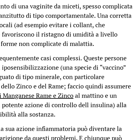
ento di una vaginite da miceti, spesso complicata
nnanzitutto di tipo comportamentale. Una corretta
cali (ad esempio evitare i collant, che
favoriscono il ristagno di umidità a livello
n forme non complicate di malattia.
 frequentemente casi complessi. Queste persone
iposensibilizzazione (una specie di “vaccino”
uato di tipo minerale, con particolare
a dello Zinco e del Rame; faccio quindi assumere
 di Manganese Rame e Zinco
al mattino e un
potente azione di controllo dell insulina) alla
ibilità alla sostanza.
 la sua azione infiammatoria può diventare la
guarigione da questi problemi. E chiunque può