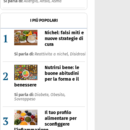
Si parla di:
Allergia,
Ansia,
Asma
I PIÚ POPOLARI
Nichel: falsi miti e
1
nuove strategie di
cura
Si parla di:
Reattivita a nichel,
Disidrosi
Nutrirsi bene: le
2
buone abitudini
per la forma e il
benessere
Si parla di:
Diabete,
Obesita,
Sovrappeso
Il tuo profilo
3
alimentare per
sconfiggere
l’infiammazione