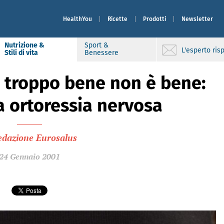
HealthYou
Ricette
Prodotti
Newsletter
Nutrizione &
Sport &
L'esperto ri
Stili di vita
Benessere
troppo bene non è bene:
a ortoressia nervosa
edazione Eurosalus
24 Gennaio 2001