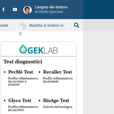
L'angolo del dottore
di Attilio Speciani
sponde
Malattia & Sintomi A-
Z
Test diagnostici
•
PerMè Test
•
Recaller Test
Profilo infiammatorio
Profilo infiammatorio
da zuccheri e
da alimenti
alimenti
•
Glyco Test
•
BioAge Test
Profilo infiammatorio
Calcolo età biologica
da zuccheri