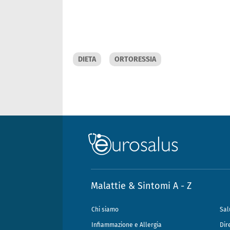
DIETA
ORTORESSIA
Malattie & Sintomi A - Z
Chi siamo
Sal
Infiammazione e Allergia
Dir