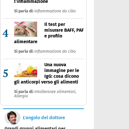
l’infiammazione
Si parla di:
Infiammazione da cibo
Il test per
4
misurare BAFF, PAF
e profilo
alimentare
Si parla di:
Infiammazione da cibo
Una nuova
5
immagine per le
IgG: cosa dicono
gli anticorpi verso gli alimenti
Si parla di:
Intolleranze alimentari,
Allergia
L'angolo del dottore
Grandi gruppi alimentari per