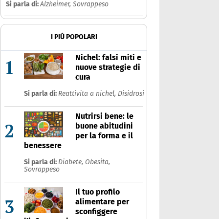
Si parla di:
Alzheimer,
Sovrappeso
I PIÚ POPOLARI
Nichel: falsi miti e
1
nuove strategie di
cura
Si parla di:
Reattivita a nichel,
Disidrosi
Nutrirsi bene: le
2
buone abitudini
per la forma e il
benessere
Si parla di:
Diabete,
Obesita,
Sovrappeso
Il tuo profilo
3
alimentare per
sconfiggere