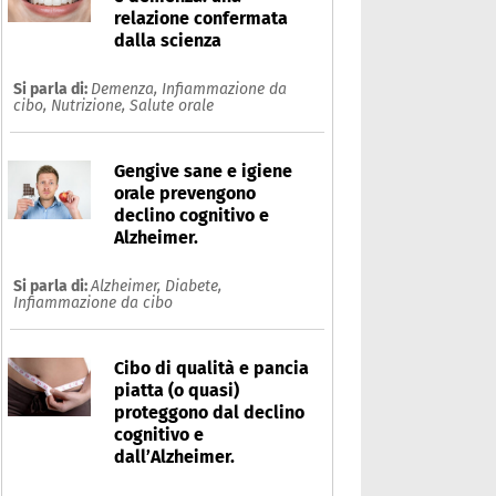
relazione confermata
dalla scienza
Si parla di:
Demenza,
Infiammazione da
cibo,
Nutrizione,
Salute orale
Gengive sane e igiene
orale prevengono
declino cognitivo e
Alzheimer.
Si parla di:
Alzheimer,
Diabete,
Infiammazione da cibo
Cibo di qualità e pancia
piatta (o quasi)
proteggono dal declino
cognitivo e
dall’Alzheimer.