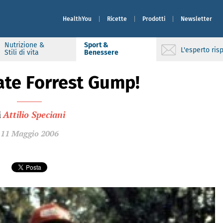
HealthYou
Ricette
Prodotti
Newsletter
Nutrizione &
Sport &
L'esperto ri
Stili di vita
Benessere
te Forrest Gump!
i
Attilio Speciani
11 Maggio 2006