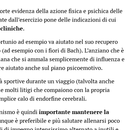
orte evidenza della azione fisica e psichica delle
te dall’esercizio pone delle indicazioni di cui
 cliniche
.
ortunio ad esempio va aiutato nel suo recupero
 (ad esempio con i fiori di Bach). L’anziano che è
iana che si ammala semplicemente di influenza e
ere aiutato anche sul piano psicoemotivo.
tà sportive durante un viaggio (talvolta anche
se molti litigi che compaiono con la propria
mplice calo di endorfine cerebrali.
ganismo è quindi
importante mantenere la
nque è preferibile e più salutare allenarsi poco
 di impegno intensissimo alternato a inutili e