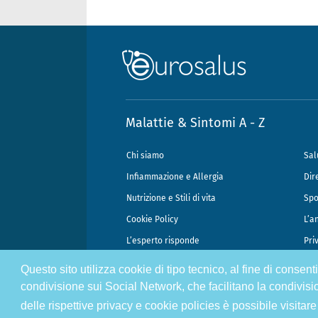
Malattie & Sintomi A - Z
Chi siamo
Sal
Infiammazione e Allergia
Dir
Nutrizione e Stili di vita
Spo
Cookie Policy
L’a
L’esperto risponde
Pri
Questo sito utilizza cookie di tipo tecnico, al fine di consen
@2026 - Gek Srl, P.IVA 07333890965 - Direzione Scientifica Dottor Attili
condivisione sui Social Network, che facilitano la condivisi
delle rispettive privacy e cookie policies è possibile visitare