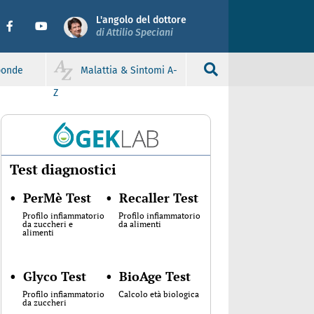
L'angolo del dottore
di Attilio Speciani
sponde
Malattia & Sintomi A-
Z
Test diagnostici
•
PerMè Test
•
Recaller Test
Profilo infiammatorio
Profilo infiammatorio
da zuccheri e
da alimenti
alimenti
•
Glyco Test
•
BioAge Test
Profilo infiammatorio
Calcolo età biologica
da zuccheri