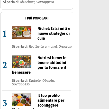
Si parla di:
Alzheimer,
Sovrappeso
I PIÚ POPOLARI
Nichel: falsi miti e
1
nuove strategie di
cura
Si parla di:
Reattivita a nichel,
Disidrosi
Nutrirsi bene: le
2
buone abitudini
per la forma e il
benessere
Si parla di:
Diabete,
Obesita,
Sovrappeso
Il tuo profilo
3
alimentare per
sconfiggere