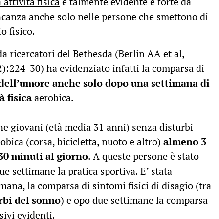
attività fisica
è talmente evidente e forte da
ncanza anche solo nelle persone che smettono di
o fisico.
a ricercatori del Bethesda (Berlin AA et al,
224-30) ha evidenziato infatti la comparsa di
ell’umore anche solo dopo una settimana di
à fisica
aerobica.
one giovani (età media 31 anni) senza disturbi
obica (corsa, bicicletta, nuoto e altro)
almeno 3
30 minuti al giorno
. A queste persone è stato
e settimane la pratica sportiva. E’ stata
mana, la comparsa di sintomi fisici di disagio (tra
urbi del sonno
) e opo due settimane la comparsa
sivi evidenti.