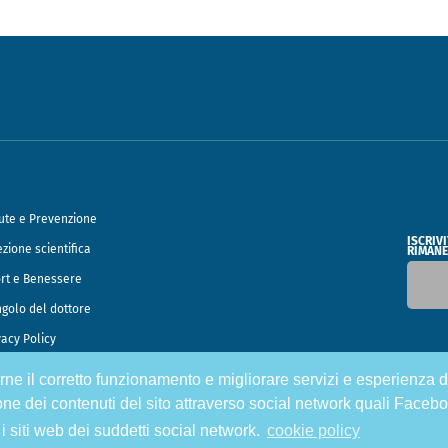
ute e Prevenzione
ISCRIV
ezione scientifica
RIMANE
rt e Benessere
ngolo del dottore
vacy Policy
tirne il corretto funzionamento e migliorare servizi e esperienza d
o Francesco Speciani
one dei contenuti del sito attraverso social network quali Facebo
 i siti web dei suddetti social network.
cookie policy