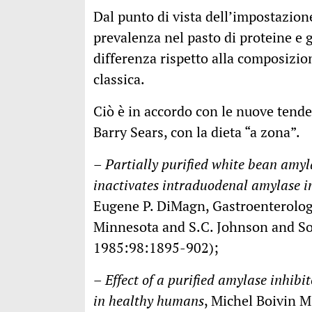
Dal punto di vista dell’impostazione
prevalenza nel pasto di proteine e g
differenza rispetto alla composizio
classica.
Ciò è in accordo con le nuove tend
Barry Sears, con la dieta “a zona”.
–
Partially purified white bean amyla
inactivates intraduodenal amylase 
Eugene P. DiMagn, Gastroenterolog
Minnesota and S.C. Johnson and So
1985:98:1895-902);
–
Effect of a purified amylase inhib
in healthy humans
, Michel Boivin M