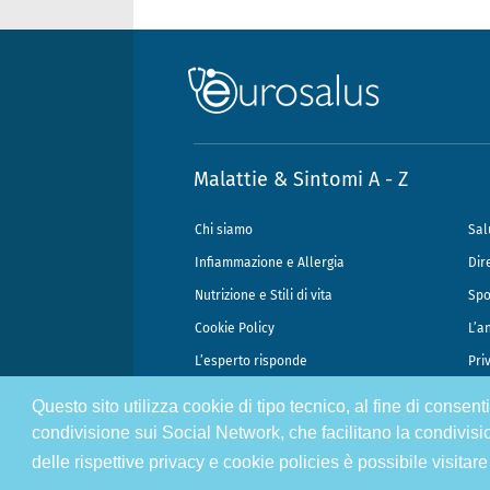
Malattie & Sintomi A - Z
Chi siamo
Sal
Infiammazione e Allergia
Dir
Nutrizione e Stili di vita
Spo
Cookie Policy
L’a
L’esperto risponde
Pri
Questo sito utilizza cookie di tipo tecnico, al fine di consen
@2026 - Gek Srl, P.IVA 07333890965 - Direzione Scientifica Dottor Attili
condivisione sui Social Network, che facilitano la condivisi
delle rispettive privacy e cookie policies è possibile visitare