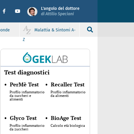
L'angolo del dottore
di Attilio Speciani
sponde
Malattia & Sintomi A-
Z
Test diagnostici
•
PerMè Test
•
Recaller Test
Profilo infiammatorio
Profilo infiammatorio
da zuccheri e
da alimenti
alimenti
•
Glyco Test
•
BioAge Test
Profilo infiammatorio
Calcolo età biologica
da zuccheri