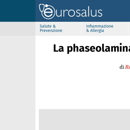
Salute &
Infiammazione
Prevenzione
& Allergia
La phaseolamina
di
R