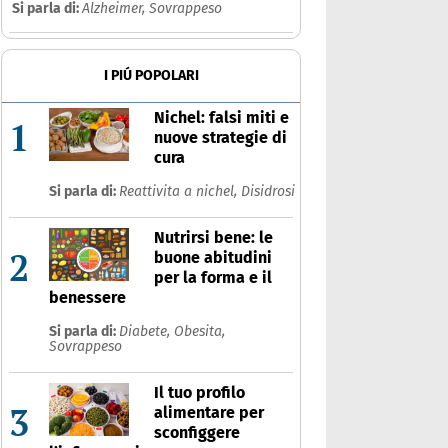
Si parla di:
Alzheimer,
Sovrappeso
I PIÚ POPOLARI
Nichel: falsi miti e
1
nuove strategie di
cura
Si parla di:
Reattivita a nichel,
Disidrosi
Nutrirsi bene: le
2
buone abitudini
per la forma e il
benessere
Si parla di:
Diabete,
Obesita,
Sovrappeso
Il tuo profilo
3
alimentare per
sconfiggere