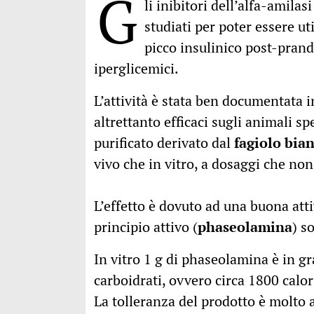
G
li inibitori dell’alfa-amilas
studiati per poter essere ut
picco insulinico post-prandi
iperglicemici.
L’attività è stata ben documentata in
altrettanto efficaci sugli animali sp
purificato derivato dal
fagiolo bia
vivo che in vitro, a dosaggi che non 
L’effetto è dovuto ad una buona atti
principio attivo (
phaseolamina
) s
In vitro 1 g di phaseolamina è in gr
carboidrati, ovvero circa 1800 calor
La tolleranza del prodotto è molto al