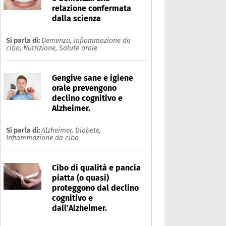
relazione confermata
dalla scienza
Si parla di:
Demenza,
Infiammazione da
cibo,
Nutrizione,
Salute orale
Gengive sane e igiene
orale prevengono
declino cognitivo e
Alzheimer.
Si parla di:
Alzheimer,
Diabete,
Infiammazione da cibo
Cibo di qualità e pancia
piatta (o quasi)
proteggono dal declino
cognitivo e
dall’Alzheimer.