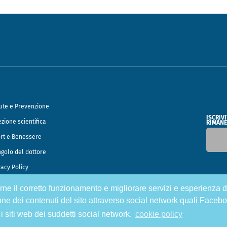
ute e Prevenzione
ISCRIV
ezione scientifica
RIMANE
rt e Benessere
ngolo del dottore
vacy Policy
tirne il corretto funzionamento e migliorare servizi e esperienza d
o Francesco Speciani
one dei contenuti del sito attraverso social network quali Facebo
 i siti web dei suddetti social network.
cookie policy