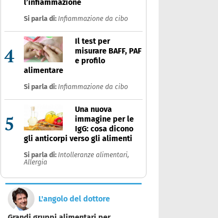
l’infiammazione
Si parla di:
Infiammazione da cibo
Il test per
4
misurare BAFF, PAF
e profilo
alimentare
Si parla di:
Infiammazione da cibo
Una nuova
5
immagine per le
IgG: cosa dicono
gli anticorpi verso gli alimenti
Si parla di:
Intolleranze alimentari,
Allergia
L'angolo del dottore
Grandi gruppi alimentari per