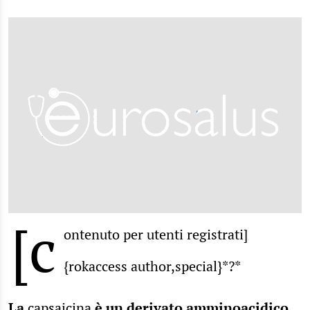
[c
ontenuto per utenti registrati]
{rokaccess author,special}*?*
La
capsaicina
è un derivato amminoacidico