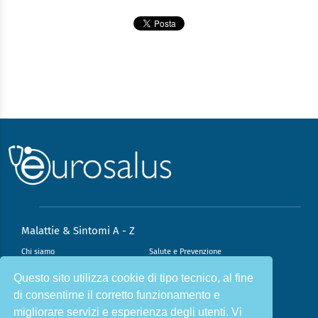
Malattie & Sintomi A - Z
Chi siamo
Salute e Prevenzione
Infiammazione e Allergia
Direzione scientifica
Questo sito utilizza cookie di tipo tecnico, al fine
di consentirne il corretto funzionamento e
Nutrizione e Stili di vita
Sport e Benessere
migliorare servizi e esperienza degli utenti. Vi
Cookie Policy
L’angolo del dottore