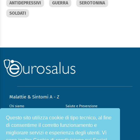
ANTIDEPRESSIVI
GUERRA
SEROTONINA
SOLDATI
Malattie & Sintomi A - Z
Chi siamo
Salute e Prevenzione
Infiammazione e Allergia
Direzione scientifica
Questo sito utilizza cookie di tipo tecnico, al fine
di consentirne il corretto funzionamento e
Nutrizione e Stili di vita
Sport e Benessere
migliorare servizi e esperienza degli utenti. Vi
Cookie Policy
L’angolo del dottore