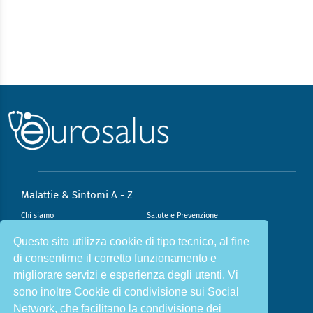
Malattie & Sintomi A - Z
Chi siamo
Salute e Prevenzione
Infiammazione e Allergia
Direzione scientifica
Questo sito utilizza cookie di tipo tecnico, al fine
di consentirne il corretto funzionamento e
Nutrizione e Stili di vita
Sport e Benessere
migliorare servizi e esperienza degli utenti. Vi
Cookie Policy
L’angolo del dottore
sono inoltre Cookie di condivisione sui Social
L’esperto risponde
Privacy Policy
Network, che facilitano la condivisione dei