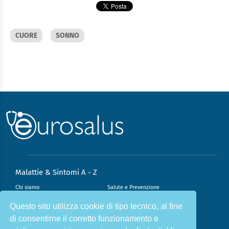
CUORE
SONNO
Malattie & Sintomi A - Z
Chi siamo
Salute e Prevenzione
Infiammazione e Allergia
Direzione scientifica
Questo sito utilizza cookie di tipo tecnico, al fine
di consentirne il corretto funzionamento e
Nutrizione e Stili di vita
Sport e Benessere