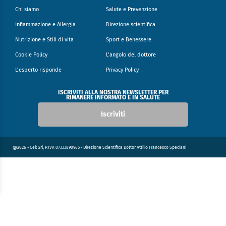
Chi siamo
Salute e Prevenzione
Infiammazione e Allergia
Direzione scientifica
Nutrizione e Stili di vita
Sport e Benessere
Cookie Policy
L’angolo del dottore
L’esperto risponde
Privacy Policy
ISCRIVITI ALLA NOSTRA NEWSLETTER PER
RIMANERE INFORMATO E IN SALUTE
Iscriviti
@2026 - Gek Srl, P.IVA 07333890965 - Direzione Scientifica Dottor Attilio Francesco Speciani