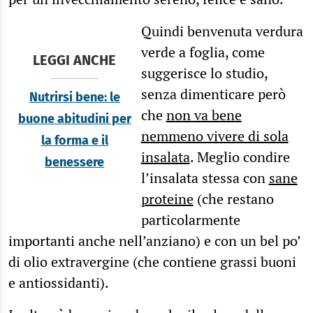
Quindi benvenuta verdura
verde a foglia, come
LEGGI ANCHE
suggerisce lo studio,
senza dimenticare però
Nutrirsi bene: le
che
non va bene
buone abitudini per
nemmeno vivere di sola
la forma e il
insalata
. Meglio condire
benessere
l’insalata stessa con
sane
proteine
(che restano
particolarmente
importanti anche nell’anziano) e con un bel po’
di olio extravergine (che contiene grassi buoni
e antiossidanti).