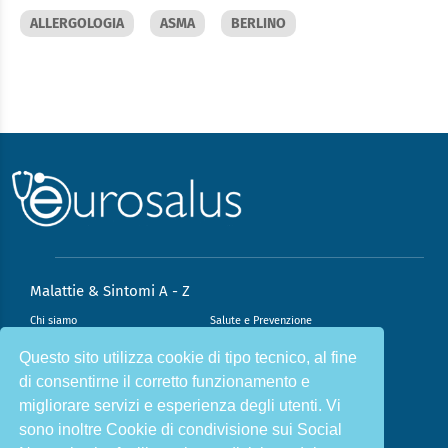
ALLERGOLOGIA
ASMA
BERLINO
Malattie & Sintomi A - Z
Chi siamo
Salute e Prevenzione
Infiammazione e Allergia
Direzione scientifica
Questo sito utilizza cookie di tipo tecnico, al fine
di consentirne il corretto funzionamento e
Nutrizione e Stili di vita
Sport e Benessere
migliorare servizi e esperienza degli utenti. Vi
Cookie Policy
L’angolo del dottore
sono inoltre Cookie di condivisione sui Social
L’esperto risponde
Privacy Policy