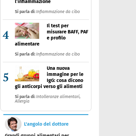
l’infiammazione
Si parla di:
Infiammazione da cibo
Il test per
4
misurare BAFF, PAF
e profilo
alimentare
Si parla di:
Infiammazione da cibo
Una nuova
5
immagine per le
IgG: cosa dicono
gli anticorpi verso gli alimenti
Si parla di:
Intolleranze alimentari,
Allergia
L'angolo del dottore
Grandi gruppi alimentari per