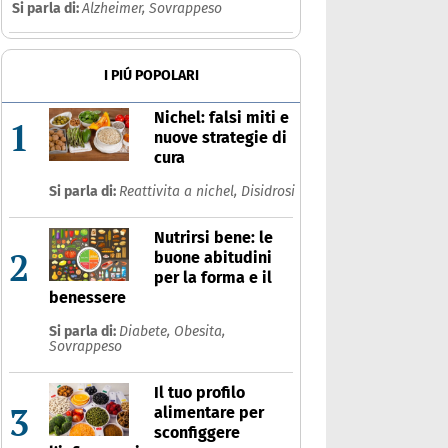
Si parla di:
Alzheimer,
Sovrappeso
I PIÚ POPOLARI
Nichel: falsi miti e
1
nuove strategie di
cura
Si parla di:
Reattivita a nichel,
Disidrosi
Nutrirsi bene: le
2
buone abitudini
per la forma e il
benessere
Si parla di:
Diabete,
Obesita,
Sovrappeso
Il tuo profilo
3
alimentare per
sconfiggere