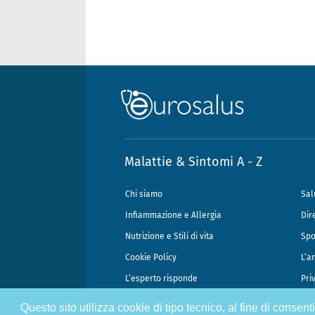
Malattie & Sintomi A - Z
Chi siamo
Sal
Infiammazione e Allergia
Dir
Nutrizione e Stili di vita
Spo
Cookie Policy
L’a
L’esperto risponde
Pri
Questo sito utilizza cookie di tipo tecnico, al fine di consen
@2026 - Gek Srl, P.IVA 07333890965 - Direzione Scientifica Dottor Attili