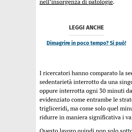
nell’insorgenza di patologie
.
LEGGI ANCHE
Dimagrire in poco tempo? Si può!
I ricercatori hanno comparato la se
sedentarietà interrotto da una singo
oppure interrotta ogni 30 minuti da
evidenziato come entrambe le strateg
trigliceridi, ma come solo quel minu
ridurre in maniera significativa i v
Questo lavoro quindi non solo sott