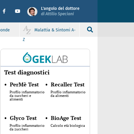
L'angolo del dottore
di Attilio Speciani
sponde
Malattia & Sintomi A-
Z
Test diagnostici
•
PerMè Test
•
Recaller Test
Profilo infiammatorio
Profilo infiammatorio
da zuccheri e
da alimenti
alimenti
•
Glyco Test
•
BioAge Test
Profilo infiammatorio
Calcolo età biologica
da zuccheri