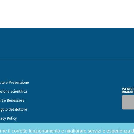
ute e Prevenzione
ISCRIV
ezione scientifica
RIMANE
rt e Benessere
ngolo del dottore
vacy Policy
tirne il corretto funzionamento e migliorare servizi e esperienza d
o Francesco Speciani