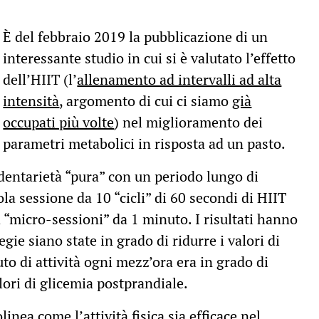
È del febbraio 2019 la pubblicazione di un
interessante studio in cui si è valutato l’effetto
dell’HIIT (l’
allenamento ad intervalli ad alta
intensità
, argomento di cui ci siamo
già
occupati più volte
) nel miglioramento dei
parametri metabolici in risposta ad un pasto.
dentarietà “pura” con un periodo lungo di
la sessione da 10 “cicli” di 60 secondi di HIIT
 “micro-sessioni” da 1 minuto. I risultati hanno
ie siano state in grado di ridurre i valori di
to di attività ogni mezz’ora era in grado di
alori di glicemia postprandiale.
olinea come l’
attività fisica sia efficace nel