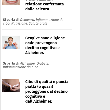
relazione confermata
dalla scienza
Si parla di:
Demenza,
Infiammazione da
cibo,
Nutrizione,
Salute orale
Gengive sane e igiene
orale prevengono
declino cognitivo e
Alzheimer.
Si parla di:
Alzheimer,
Diabete,
Infiammazione da cibo
Cibo di qualità e pancia
llenamento
piatta (o quasi)
proteggono dal declino
cognitivo e
Che cos'è
Prodotti
dall’Alzheimer.
Ultime notizie
Risposte dell'espert